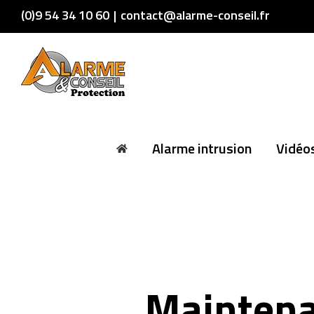
Skip
(0)9 54 34 10 60
|
contact@alarme-conseil.fr
to
content
Alarme intrusion
Vidéos
Mainten