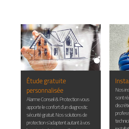
Étude gratuite
Insta
personnalisée
Nos ins
sont ré
Alarme Conseil & Protection vous
discrét
apporte le confort d’un diagnostic
profess
sécurité gratuit. Nos solutions de
technic
protection s’adaptent autant à vos
install