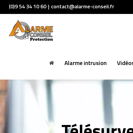
Skip
(0)9 54 34 10 60
|
contact@alarme-conseil.fr
to
content
Alarme intrusion
Vidéos
Télésurve