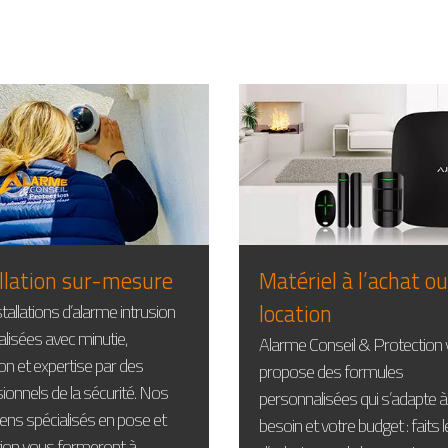
llation sur-mesure
Matériel à l’achat ou
location
tallations d’alarme intrusion
alisées avec minutie,
Alarme Conseil & Protection
ion et expertise par des
propose des formules
ionnels de la sécurité. Nos
personnalisées qui s’adapte à
iens spécialisés en pose et
besoin et votre budget : faits l
ation vous formeront à