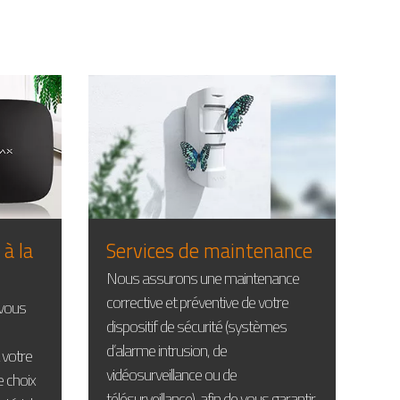
 à la
Services de maintenance
Nous assurons une maintenance
corrective et préventive de votre
 vous
dispositif de sécurité (systèmes
d’alarme intrusion, de
 votre
vidéosurveillance ou de
e choix
télésurveillance), afin de vous garantir